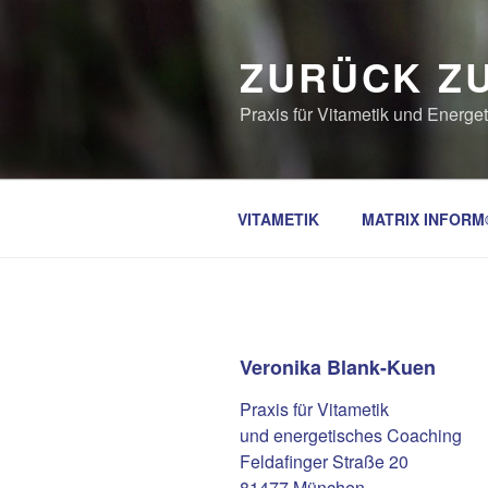
Zum
Inhalt
ZURÜCK Z
springen
Praxis für Vitametik und Energ
VITAMETIK
MATRIX INFORM
Veronika Blank-Kuen
Praxis für Vitametik
und energetisches Coaching
Feldafinger Straße 20
81477 München